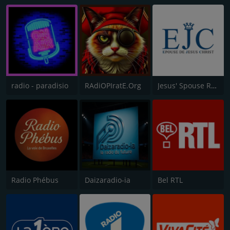
radio - paradisio
RAdiOPIratE.Org
Jesus' Spouse Radio (JSR)
Radio Phébus
Daizaradio-ia
Bel RTL