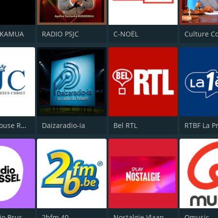
IKAMUA
RADIO PSJC
C-NOËL
Jesus' Spouse Radio (JSR)
Daizaradio-ia
Bel RTL
RTBF La P
VRT Studio Brussel
2bfm 40
Nostalgie Vlaanderen
Qmusic