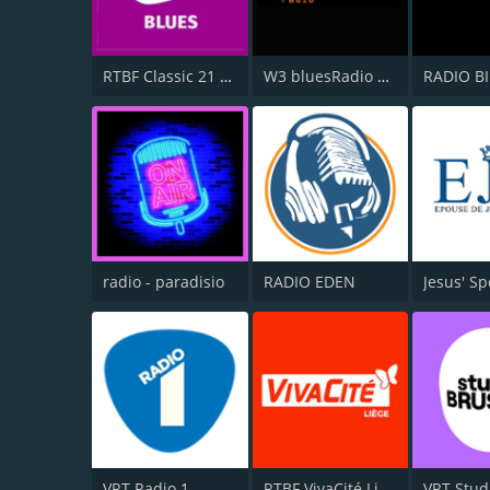
RTBF Classic 21 Blues
W3 bluesRadio Bayou Blue Radio
RADIO B
radio - paradisio
RADIO EDEN
VRT Radio 1
RTBF VivaCité Liège