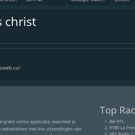
 christ
dioweb.co/
Top Rad
Bel RTL
 gratis online applicatie, waarmee je
RTBF La Pre
adiostations met live uitzendingen van
VRT Radio 1