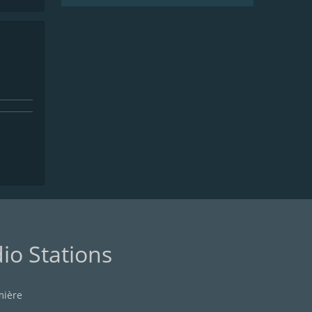
io Stations
mière