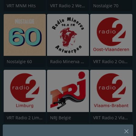
VRT MNM Hits
VRT Radio 2 West-Vlaanderen
Nostalgie 70
Nostalgie 60
Radio Minerva 98.0
VRT Radio 2 Oost-Vlaanderen
VRT Radio 2 Limburg
NRJ België
VRT Radio 2 Vlaams-Brabant