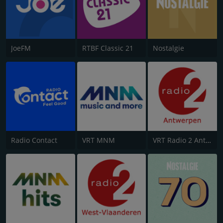
JoeFM
RTBF Classic 21
Nostalgie
Radio Contact
VRT MNM
VRT Radio 2 Antwerpen