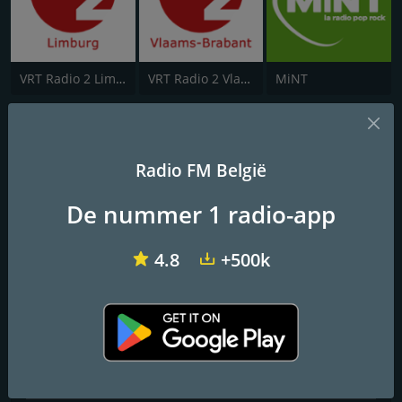
VRT Radio 2 Limburg
VRT Radio 2 Vlaams-Brabant
MiNT
NRJ België
Radio FM België
Frequenties FM
De nummer 1 radio-app
Aalst
: 93.0 FM
Antwerp
: 104.6 FM
4.8
+500k
Ath
: 105.5 FM
Bruges
: 91.3 FM
Alle frequenties
Contactpersonen
Website:
http://www.nrj.be