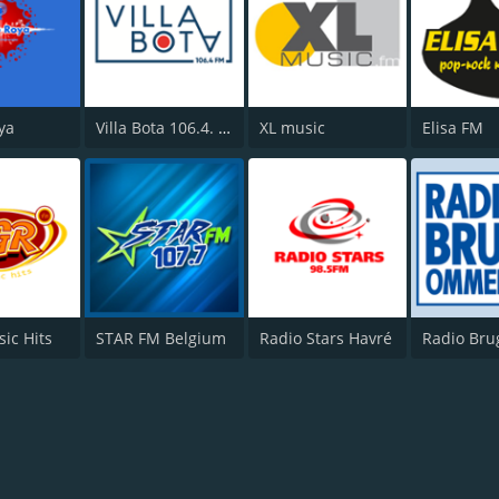
ya
Villa Bota 106.4. FM
XL music
Elisa FM
sic Hits
STAR FM Belgium
Radio Stars Havré