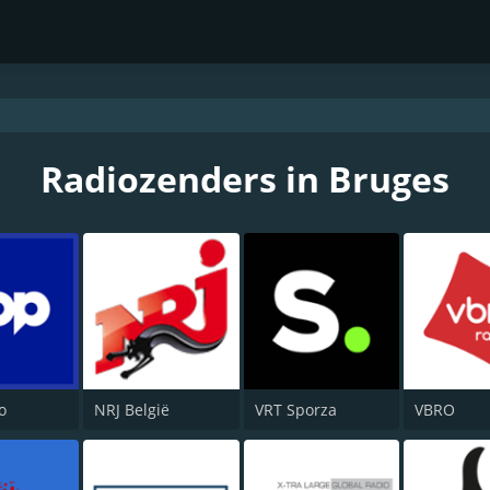
Radiozenders in Bruges
o
NRJ België
VRT Sporza
VBRO