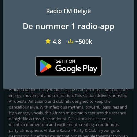
Radio FM België
De nummer 1 radio-app
Versuz Radio
DepecheMode.be Radio
Hit Radio - 100% Dancefloor
4.8
+500k
Afrikana Radio – Party &
Club
High-energy African hits for dancefloor and nightlife vibes
Afrikana Radio – Party & Club is a 24/7 African music radio built for
energy, movement and celebration. This station delivers nonstop
Afrobeats, Amapiano and club hits designed to keep the
dancefloor alive. With infectious rhythms, powerful basslines and
high-energy vocals, this African music radio captures the essence
of nightlife across the continent. Each track is selected to
maintain momentum and excitement, creating a continuous
party atmosphere. Afrikana Radio – Party & Club is your go-to
destination for African music that brings people together through