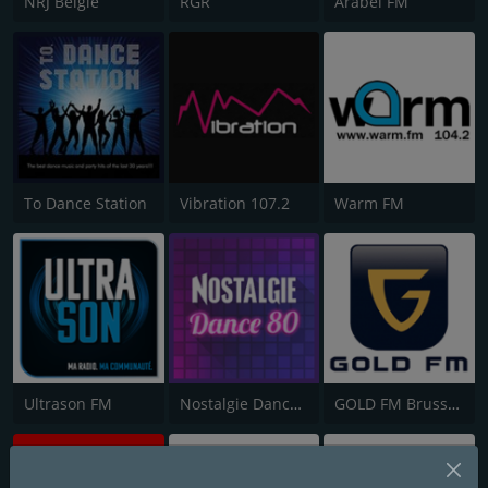
NRJ België
RGR
Arabel FM
To Dance Station
Vibration 107.2
Warm FM
Ultrason FM
Nostalgie Dance 80
GOLD FM Brussels