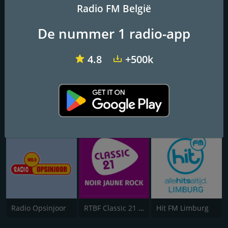
Radio FM België
Charleking Radio
Warm FM
Stadsradio Antigoon
De nummer 1 radio-app
4.8
+500k
RTBF Classic 21 Metal
Zoe FM
Radio Italia Charleroi
Radio Opsinjoor
RTBF Classic 21 Reggae
Hit FM Limburg