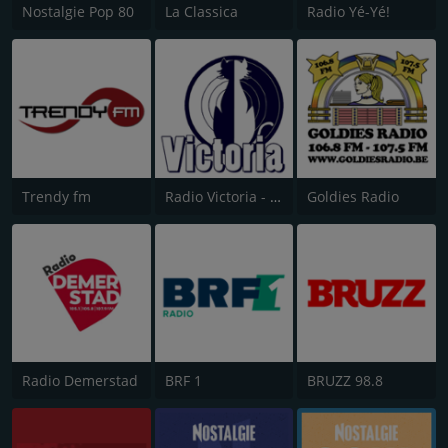
Nostalgie Pop 80
La Classica
Radio Yé-Yé!
Trendy fm
Radio Victoria - Halle
Goldies Radio
Radio Demerstad
BRF 1
BRUZZ 98.8