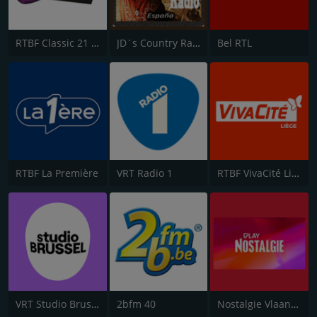
RTBF Classic 21 Route 66
JD´s Country Radio
Bel RTL
RTBF La Première
VRT Radio 1
RTBF VivaCité Liège
VRT Studio Brussel
2bfm 40
Nostalgie Vlaanderen