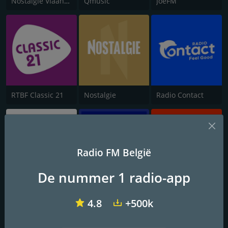
Nostalgie Vlaanderen
Qmusic
JoeFM
RTBF Classic 21
Nostalgie
Radio Contact
Radio FM België
De nummer 1 radio-app
VRT MNM
Top Radio
RTBF VivaCité
4.8
+500k