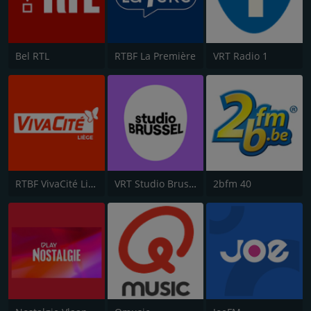
Bel RTL
RTBF La Première
VRT Radio 1
RTBF VivaCité Liège
VRT Studio Brussel
2bfm 40