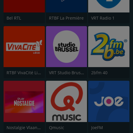
Bel RTL
RTBF La Première
VRT Radio 1
RTBF VivaCité Liège
VRT Studio Brussel
2bfm 40
Nostalgie Vlaanderen
Qmusic
JoeFM