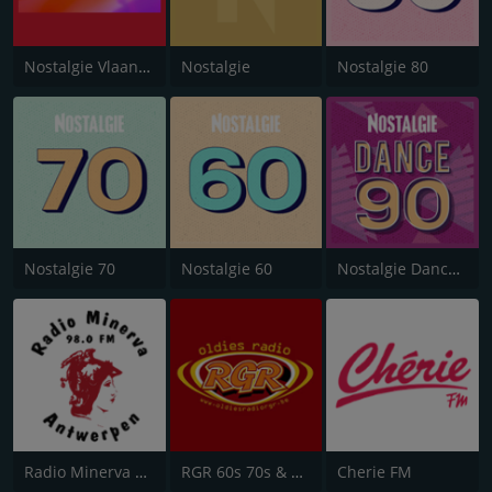
Nostalgie Vlaanderen
Nostalgie
Nostalgie 80
Nostalgie 70
Nostalgie 60
Nostalgie Dance 90
Radio Minerva 98.0
RGR 60s 70s & 80s
Cherie FM