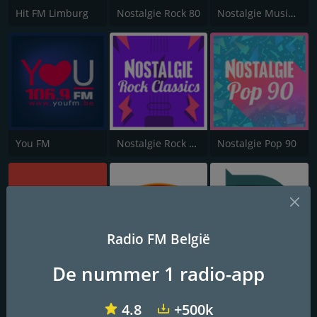
Hit FM Limburg
Nostalgie Rock 80
Nostalgie Musique 90
You FM
Nostalgie Rock Classics
Nostalgie Pop 90
Radio FM België
De nummer 1 radio-app
Equinoxe FM
Gaveromroep Deerlijk
D-ONE
4.8
+500k