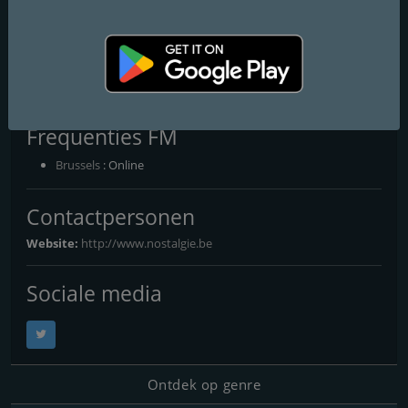
Nostalgie Rock 90
Une furieuse envie de chanter !
La radio de la génération Nirvana: Jeans troués, amplis qui
crachent et esprit Grunge.
Frequenties FM
Brussels
: Online
Contactpersonen
Website:
http://www.nostalgie.be
Sociale media
Ontdek op genre