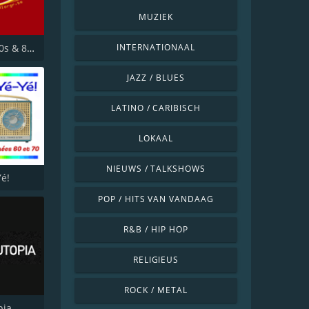
MUZIEK
RGR 60s 70s & 80s
INTERNATIONAAL
JAZZ / BLUES
LATINO / CARIBISCH
LOKAAL
NIEUWS / TALKSHOWS
Yé!
POP / HITS VAN VANDAAG
R&B / HIP HOP
RELIGIEUS
ROCK / METAL
pia