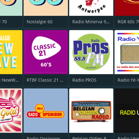
e 70
Nostalgie 60
Radio Minerva 98.0
Nostalgie NewWave
RTBF Classic 21 60's
Radio PROS
Radio Yé-
Radio Opsinjoor
Belgian Oldies Radio
Radio Uto