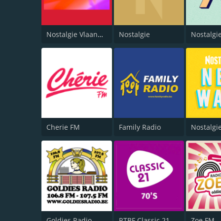
Nostalgie Vlaanderen
Nostalgie
Nostalgi
Cherie FM
Family Radio
Goldies Radio
RTBF Classic 21 70's
Zoe FM