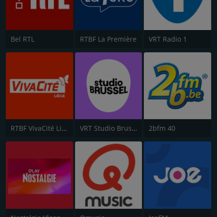
Bel RTL
RTBF La Première
VRT Radio 1
RTBF VivaCité Liège
VRT Studio Brussel
2bfm 40