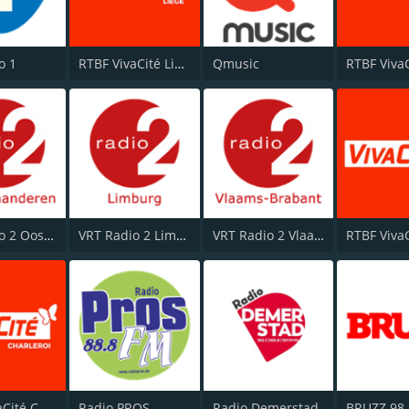
o 1
RTBF VivaCité Liège
Qmusic
RTBF Viva
VRT Radio 2 Oost-Vlaanderen
VRT Radio 2 Limburg
VRT Radio 2 Vlaams-Brabant
RTBF VivaCité Charleroi
Radio PROS
Radio Demerstad
BRUZZ 98.