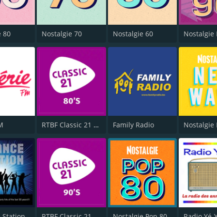
e 80
Nostalgie 70
Nostalgie 60
M
RTBF Classic 21 80's
Family Radio
 Station
RTBF Classic 21 90's
Nostalgie Pop 80
Radio Yé-