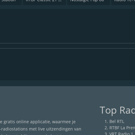
Top Rad
Bel RTL
 gratis online applicatie, waarmee je
RTBF La Pre
adiostations met live uitzendingen van
VRT Radio 1