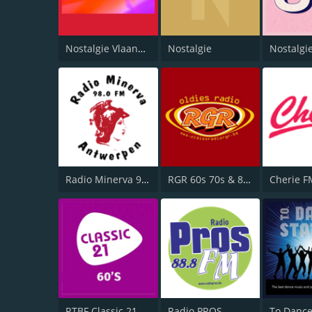
Nostalgie Vlaanderen
Nostalgie
Nostalgi
Radio Minerva 98.0
RGR 60s 70s & 80s
Cherie F
RTBF Classic 21 60's
Radio PROS
To Dance