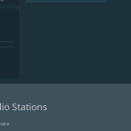
io Stations
mière