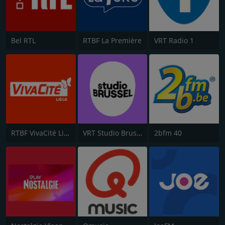
Bel RTL
RTBF La Première
VRT Radio 1
RTBF VivaCité Liège
VRT Studio Brussel
2bfm 40