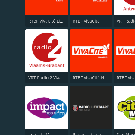
RTBF VivaCité Liège
RTBF VivaCité
VRT Radio 2 Vlaams-Brabant
RTBF VivaCité Namur
Impact FM
Radio Lichtaart
City Mus