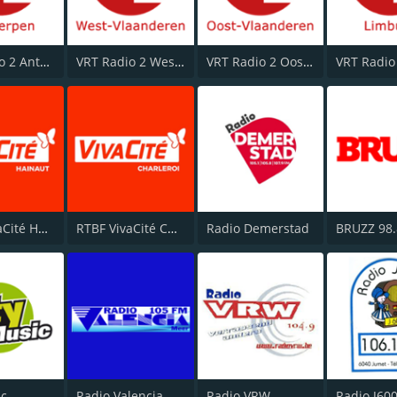
VRT Radio 2 Antwerpen
VRT Radio 2 West-Vlaanderen
VRT Radio 2 Oost-Vlaanderen
RTBF VivaCité Hainaut
RTBF VivaCité Charleroi
Radio Demerstad
BRUZZ 98.
ic
Radio Valencia
Radio VRW
Radio J60