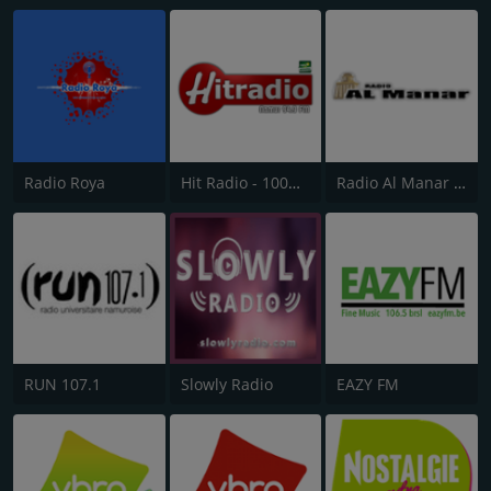
Radio Roya
Hit Radio - 100% Mgharba
Radio Al Manar 100.3
RUN 107.1
Slowly Radio
EAZY FM