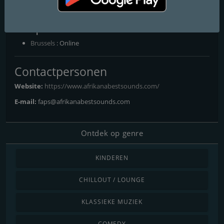
cultural richness with functional listening.
Frequenties FM
Brussels
: Online
Contactpersonen
Website:
https://www.afrikanabestsounds.com/
E-mail:
faps@afrikanabestsounds.com
Ontdek op genre
KINDEREN
CHILLOUT / LOUNGE
KLASSIEKE MUZIEK
COMEDY