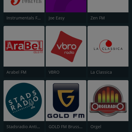
Instrumentals Forever
Joe Easy
Zen FM
Arabel FM
VBRO
La Classica
Stadsradio Antigoon
GOLD FM Brussels
Orgel