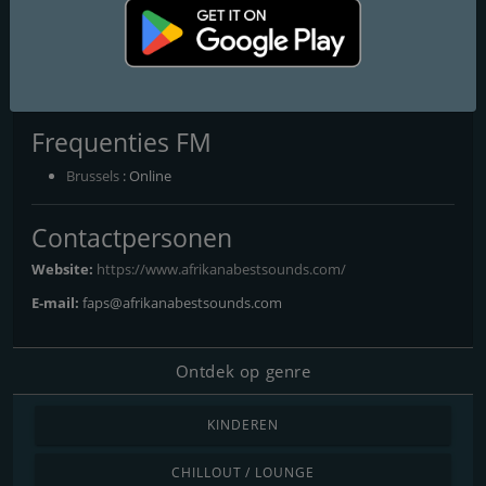
connection between body and sound. Afrikana Radio – Afrohouse
Club Session captures the pulse of African electronic music
scenes, from underground vibes to global club culture. It is the
perfect destination for listeners seeking deep, tribal and modern
African music with strong identity and movement.
Frequenties FM
Brussels
: Online
Contactpersonen
Website:
https://www.afrikanabestsounds.com/
E-mail:
faps@afrikanabestsounds.com
Ontdek op genre
KINDEREN
CHILLOUT / LOUNGE