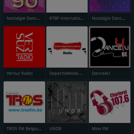
Nostalgie Dance 90
RTBF International
Nostalgie Dance 80
Versuz Radio
DepecheMode.be Radio
Dance4U
TROS FM Belgium
UNDR
Mixx FM